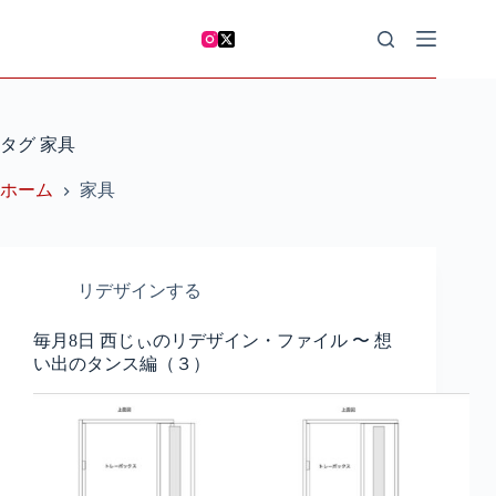
コ
ン
テ
ン
ツ
へ
タグ
家具
ス
キ
ホーム
家具
ッ
プ
リデザインする
毎月8日 西じぃのリデザイン・ファイル 〜 想
い出のタンス編（３）