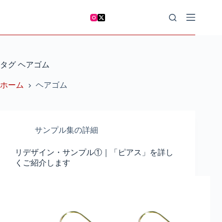
コ
ン
テ
ン
ツ
へ
タグ
ヘアゴム
ス
キ
ホーム
ヘアゴム
ッ
プ
サンプル集の詳細
リデザイン・サンプル①｜「ピアス」を詳し
くご紹介します